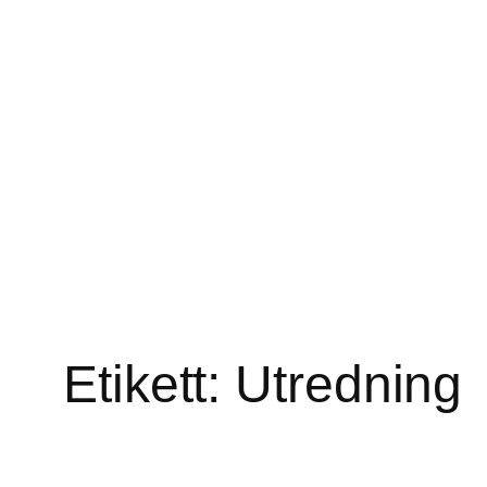
Hoppa
till
innehåll
Etikett:
Utredning