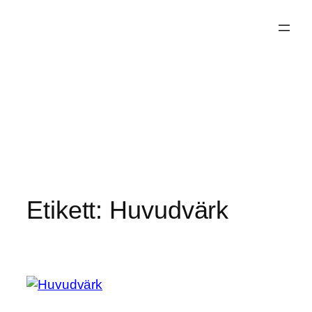
Hoppa
till
innehåll
Etikett:
Huvudvärk