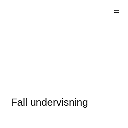
Hoppa
till
innehåll
Fall undervisning